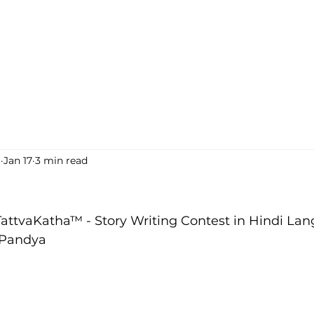
i
Jan 17
3 min read
TattvaKatha™ - Story Writing Contest in Hindi La
 Pandya