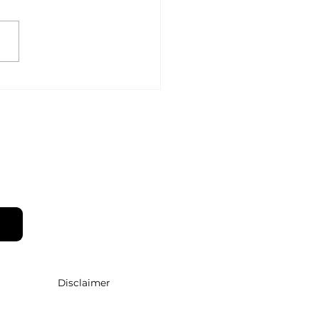
Shortcut Debate
•
Disclaimer