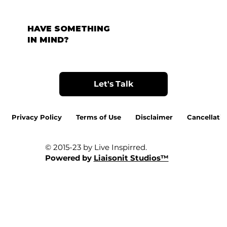
HAVE SOMETHING
IN MIND?
Let's Talk
Privacy Policy
Terms of Use
Disclaimer
Cancellatio
© 2015-23 by Live Inspirred.
Powered by
Liaisonit Studios™